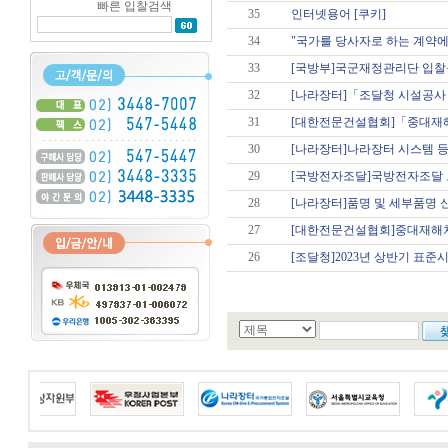
빠른 입찰검색
35
인터넷용어 [쿠키]
34
"국가를 당사자로 하는 계약에
33
[국방부]국군재정관리단 입찰공
32
[나라장터]「조달청 시설공사 
31
[대한전문건설협회]「중대재해
30
[나라장터]나라장터 시스템 등
29
[국방전자조달]국방전자조달 
28
[나라장터]품명 및 세부품명 
27
[대한전문건설협회]중대재해처
26
[조달청]2023년 상반기 표준시장