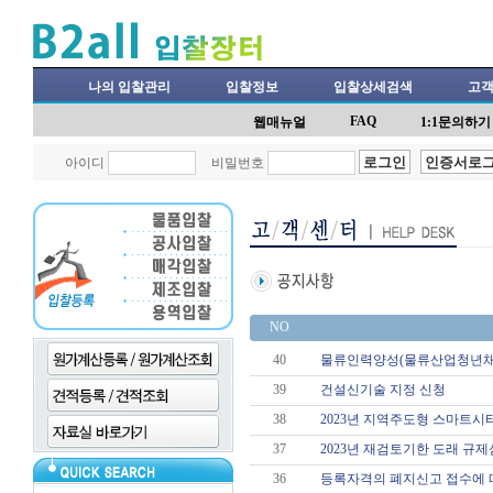
나의 입찰관리
입찰정보
입찰상세검색
고
FAQ
웹매뉴얼
1:1문의하기
아이디
비밀번호
NO
40
물류인력양성(물류산업청년채
39
건설신기술 지정 신청
38
2023년 지역주도형 스마트시
37
2023년 재검토기한 도래 규제
36
등록자격의 폐지신고 접수에 